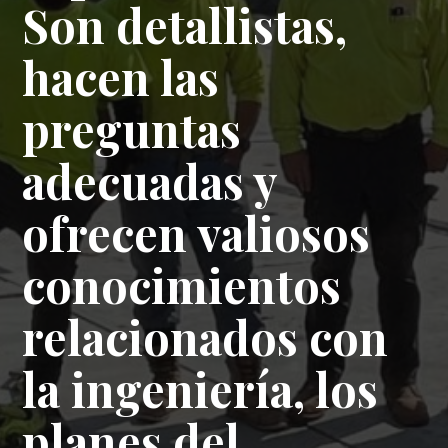
Son detallistas,
codo con otros
terrenos.
hacen las
contratistas de la
- CONSTRUCTOR,
preguntas
obra, a menudo
COMUNIDADES RESIDENCIALES
adecuadas y
prestando
ofrecen valiosos
servicios físicos
conocimientos
fuera del ámbito
relacionados con
de su contrato
la ingeniería, los
para mantener el
planes del
proyecto en